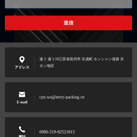
送信
違う 違う10江苏省長州市 京成町 ホンシャン道路 京
タン地区
アドレス
cyn.wu@terry-packing.cn
E-mail
0086-519-82521813