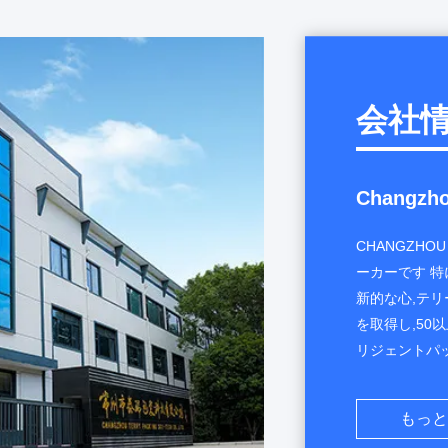
会社
Changzhou
CHANGZHOU 
ーカーです 
新的な心,テリー
を取得し,50
リジェントパッ
粧品のソリュ
れていますテ
もっと
た 私たちは中