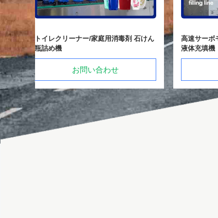
石けん
高速サーボモーター駆動 8 頭 食器洗浄
60BPM
液体充填機
3000mL
お問い合わせ