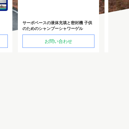
 子供
ハンドクリームと油膏のための先端歯
潤滑水
ル
磨き粉のパッケージングマシン
粉の詰め
お問い合わせ