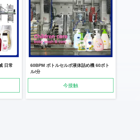
機械 日常
60BPM ボトルセルボ液体詰め機 60ボト
ル/分
今接触