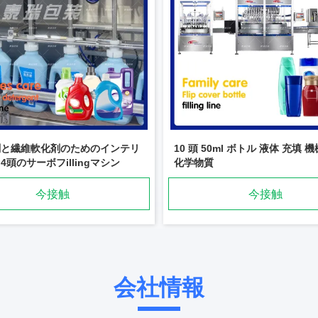
剤と繊維軟化剤のためのインテリ
10 頭 50ml ボトル 液体 充填 
4頭のサーボフillingマシン
化学物質
今接触
今接触
会社情報