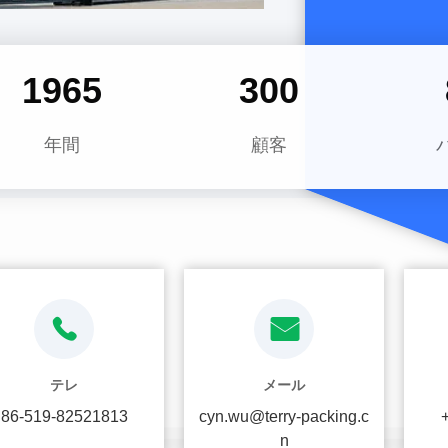
ることを 目指し
2014
300
年間
顧客
テレ
メール
86-519-82521813
cyn.wu@terry-packing.c
n