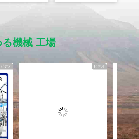
める機械 工場
ビデオ
ビデオ