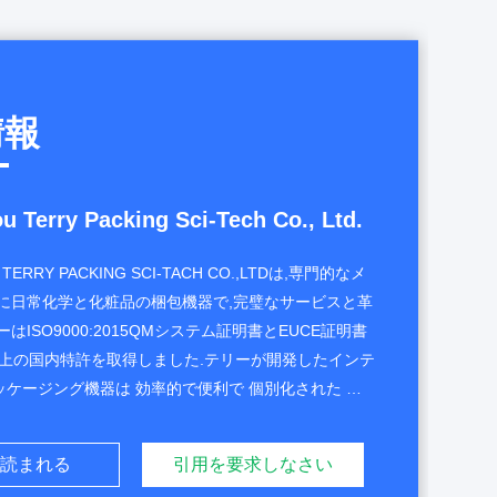
情報
 Terry Packing Sci-Tech Co., Ltd.
TERRY PACKING SCI-TACH CO.,LTDは,専門的なメ
特に日常化学と化粧品の梱包機器で,完璧なサービスと革
はISO9000:2015QMシステム証明書とEUCE証明書
以上の国内特許を取得しました.テリーが開発したインテ
ケージング機器は 効率的で便利で 個別化された 化
ーションを提供します国内外でも20以上の州で配布さ
リーは 化粧品のサプライヤーとして 注目されてきまし
引用を要求しなさい
読まれる
国の第一,世界のリーダー,国内ブランドのベストにな