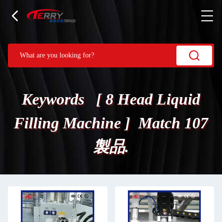
Keywords [ 8 Head Liquid
Filling Machine ] Match 107
製品.