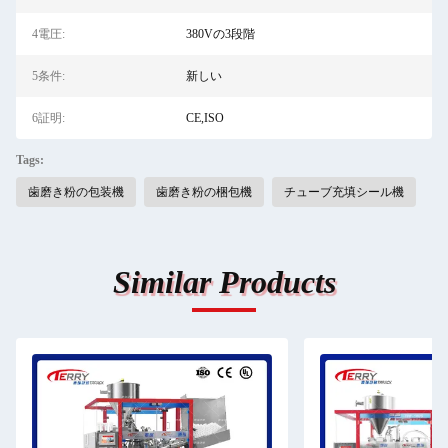
4電圧:
380Vの3段階
5条件:
新しい
6証明:
CE,ISO
Tags:
歯磨き粉の包装機
歯磨き粉の梱包機
チューブ充填シール機
Similar Products