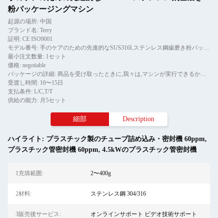
粉パッケージングマシン
起源の場所: 中国
ブランド名: Terry
証明: CE ISO9001
モデル番号: 手のケアのための先進的なSUS316Lステンレス鋼歯磨き粉パッケージングマシン
最小注文数量: 1セット
価格: negotiable
パッケージの詳細: 商品を受け取ったときに,我々は,マシンが実行できるかどうかを確認します.包裹を開けて,商品が良い状態にあるか確認してください.箱が壊れたり,別の状況で
受渡し時間: 10〜15日
支払条件: L/C,T/T
供給の能力: 月5セット
細部
Description
ハイライト:
プラスチック製のチューブ詰め込み・密封機 60ppm
,
プラスチック管密封機 60ppm
,
4.5kWのプラスチック管密封機
1充填範囲:
2〜400g
2材料:
ステンレス鋼 304/316
3販売後サービス:
オンラインサポート ビデオ技術サポート