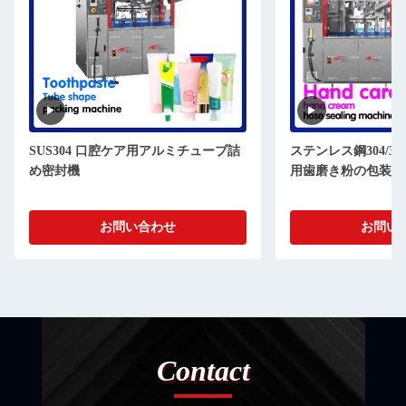
SUS304 口腔ケア用アルミチューブ詰
ステンレス鋼304/3
め密封機
用歯磨き粉の包装機
お問い合わせ
お問い
Contact