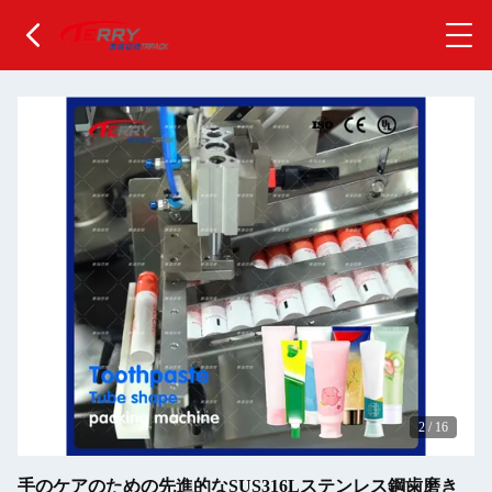
2
/
16
手のケアのための先進的なSUS316Lステンレス鋼歯磨き