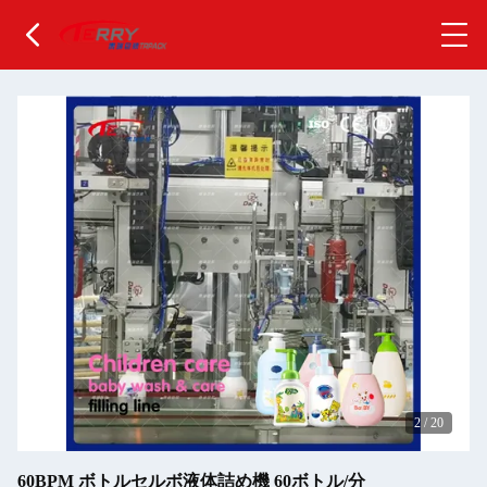
2
/
20
60BPM ボトルセルボ液体詰め機 60ボトル/分