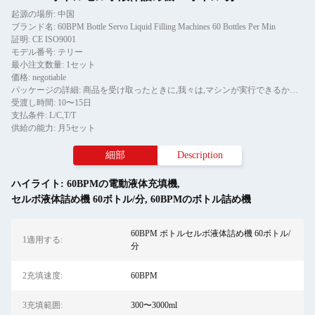
起源の場所: 中国
ブランド名: 60BPM Bottle Servo Liquid Filling Machines 60 Bottles Per Min
証明: CE ISO9001
モデル番号: テリー
最小注文数量: 1セット
価格: negotiable
パッケージの詳細: 商品を受け取ったときに,我々は,マシンが実行できるかどうかを確認します.包裹を開けて,商品が良い状態にあるか確認してください.箱が壊れたり,別の状況で
受渡し時間: 10〜15日
支払条件: L/C,T/T
供給の能力: 月5セット
細部
Description
ハイライト:
60BPMの電動液体充填機
,
セルボ液体詰め機 60ボトル/分
,
60BPMのボトル詰め機
60BPM ボトルセルボ液体詰め機 60ボトル/
1適用する:
分
2充填速度:
60BPM
3充填範囲:
300〜3000ml