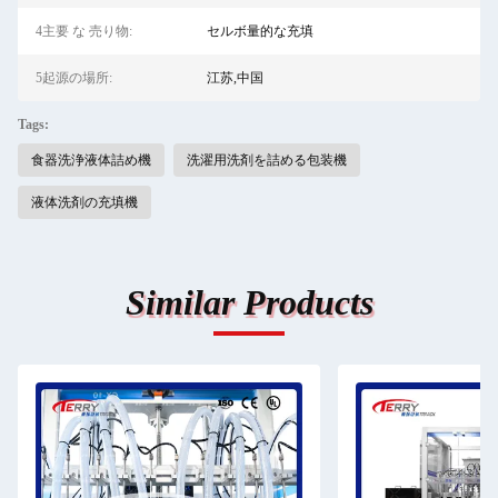
4主要 な 売り物:
セルボ量的な充填
5起源の場所:
江苏,中国
Tags:
食器洗浄液体詰め機
洗濯用洗剤を詰める包装機
液体洗剤の充填機
Similar Products