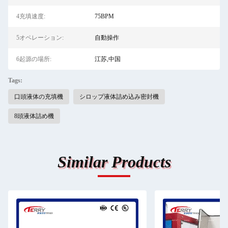
4充填速度:
75BPM
5オペレーション:
自動操作
6起源の場所:
江苏,中国
Tags:
口頭液体の充填機
シロップ液体詰め込み密封機
8頭液体詰め機
Similar Products