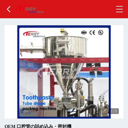
2
/
5
OEM 口腔管の詰め込み・密封機