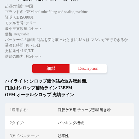
起源の場所: 中国
ブランド名: OEM oral tube filling and sealing machine
証明: CE ISO9001
モデル番号: テリー
最小注文数量: 1セット
価格: negotiable
パッケージの詳細: 商品を受け取ったときに,我々は,マシンが実行できるかどうかを確認します.包裹を開けて,商品が良い状態にあるか確認してください.箱が壊れたり,別の状況で
受渡し時間: 10〜15日
支払条件: L/C,T/T
供給の能力: 月5セット
細部
Description
ハイライト:
シロップ液体詰め込み密封機
,
口服用シロップ補給ライン 75BPM
,
OEM オーラルシロップ 充填ライン
1適用する:
口腔ケア用 チューブ形歯磨き粉
2タイプ:
パッキング機械
3アドバンテージ:
効率性